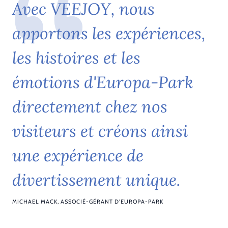
A
v
e
c
V
E
E
J
O
Y
,
n
o
u
s
a
p
p
o
r
t
o
n
s
l
e
s
e
x
p
é
r
i
e
n
c
e
s
,
l
e
s
h
i
s
t
o
i
r
e
s
e
t
l
e
s
é
m
o
t
i
o
n
s
d
'
E
u
r
o
p
a
-
P
a
r
k
d
i
r
e
c
t
e
m
e
n
t
c
h
e
z
n
o
s
v
i
s
i
t
e
u
r
s
e
t
c
r
é
o
n
s
a
i
n
s
i
u
n
e
e
x
p
é
r
i
e
n
c
e
d
e
d
i
v
e
r
t
i
s
s
e
m
e
n
t
u
n
i
q
u
e
.
MICHAEL MACK, ASSOCIÉ-GÉRANT D'EUROPA-PARK