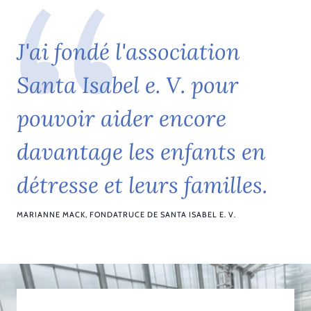
J
'
a
i
f
o
n
d
é
l
'
a
s
s
o
c
i
a
t
i
o
n
S
a
n
t
a
I
s
a
b
e
l
e
.
V
.
p
o
u
r
p
o
u
v
o
i
r
a
i
d
e
r
e
n
c
o
r
e
d
a
v
a
n
t
a
g
e
l
e
s
e
n
f
a
n
t
s
e
n
d
é
t
r
e
s
s
e
e
t
l
e
u
r
s
f
a
m
i
l
l
e
s
.
MARIANNE MACK, FONDATRUCE DE SANTA ISABEL E. V.