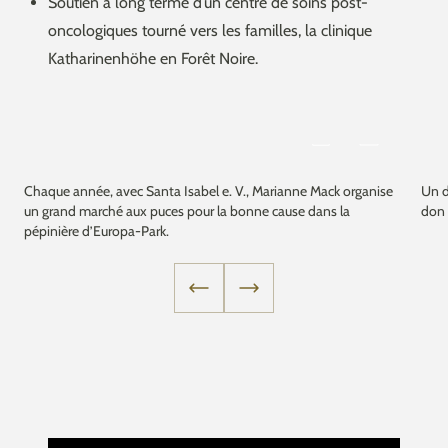
Soutien à long terme d’un centre de soins post-
oncologiques tourné vers les familles, la clinique
Katharinenhöhe en Forêt Noire.
Chaque année, avec Santa Isabel e. V., Marianne Mack organise
Un d
un grand marché aux puces pour la bonne cause dans la
don 
pépinière d’Europa-Park.