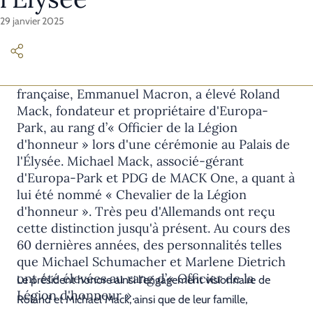
29 janvier 2025
Le 28 janvier, le président de la République
française, Emmanuel Macron, a élevé Roland
Mack, fondateur et propriétaire d'Europa-
Park, au rang d’« Officier de la Légion
d'honneur » lors d'une cérémonie au Palais de
l'Élysée. Michael Mack, associé-gérant
d'Europa-Park et PDG de MACK One, a quant à
lui été nommé « Chevalier de la Légion
d'honneur ». Très peu d'Allemands ont reçu
cette distinction jusqu'à présent. Au cours des
60 dernières années, des personnalités telles
que Michael Schumacher et Marlene Dietrich
ont été élevées au rang d’« Officier de la
Le président honore ainsi l'engagement visionnaire de
Légion d'honneur ».
Roland et Michael Mack, ainsi que de leur famille,