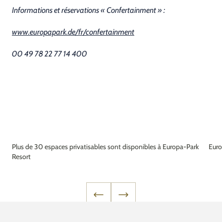
Informations et réservations « Confertainment » :
www.europapark.de/fr/confertainment
00 49 78 22 77 14 400
Plus de 30 espaces privatisables sont disponibles à Europa-Park
Euro
Resort