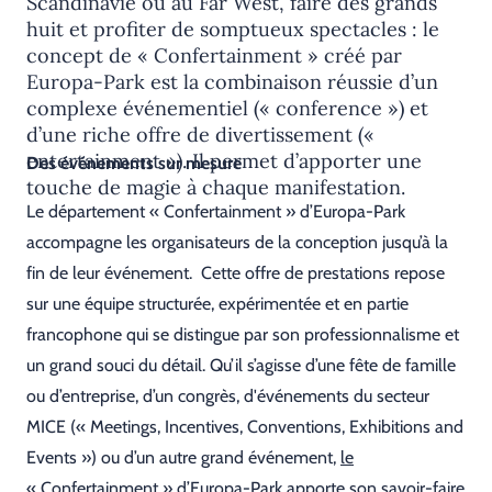
Scandinavie ou au Far West, faire des grands
huit et profiter de somptueux spectacles : le
concept de « Confertainment » créé par
Europa-Park est la combinaison réussie d’un
complexe événementiel (« conference ») et
d’une riche offre de divertissement («
entertainment »). Il permet d’apporter une
Des événements sur mesure
touche de magie à chaque manifestation.
Le département « Confertainment » d’Europa-Park
accompagne les organisateurs de la conception jusqu’à la
fin de leur événement. Cette offre de prestations repose
sur une équipe structurée, expérimentée et en partie
francophone qui se distingue par son professionnalisme et
un grand souci du détail. Qu’il s’agisse d’une fête de famille
ou d’entreprise, d’un congrès, d'événements du secteur
MICE (« Meetings, Incentives, Conventions, Exhibitions and
Events ») ou d’un autre grand événement,
le
« Confertainment » d’Europa-Park
apporte son savoir-faire