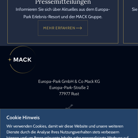
Pressemitteilungen
Informieren Sie sich über Aktuelles aus dem Europa-
Sie
Park Erlebnis-Resort und der MACK Gruppe.
MEHR ERFAHREN
Europa-Park GmbH & Co Mack KG
Europa-Park-Straße 2
77977 Rust
Cookie Hinweis
Wir verwenden Cookies, damit wir diese Website und unsere weiteren
Dienste durch die Analyse Ihres Nutzungsverhalten stets verbessern
können und um Ihnen relevante Inhalte oder personalisierte Werbung auf