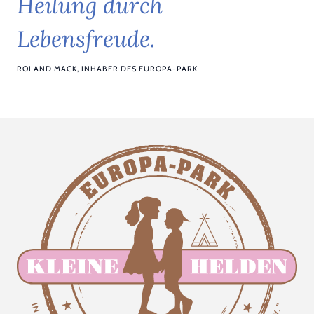
H
e
i
l
u
n
g
d
u
r
c
h
L
e
b
e
n
s
f
r
e
u
d
e
.
ROLAND MACK, INHABER DES EUROPA-PARK