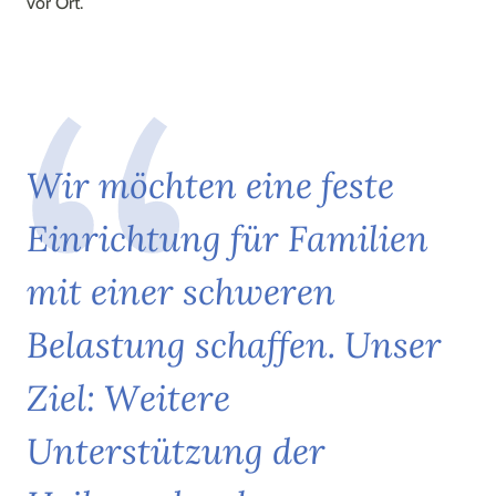
vor Ort.
W
i
r
m
ö
c
h
t
e
n
e
i
n
e
f
e
s
t
e
E
i
n
r
i
c
h
t
u
n
g
f
ü
r
F
a
m
i
l
i
e
n
m
i
t
e
i
n
e
r
s
c
h
w
e
r
e
n
B
e
l
a
s
t
u
n
g
s
c
h
a
f
f
e
n
.
U
n
s
e
r
Z
i
e
l
:
W
e
i
t
e
r
e
U
n
t
e
r
s
t
ü
t
z
u
n
g
d
e
r