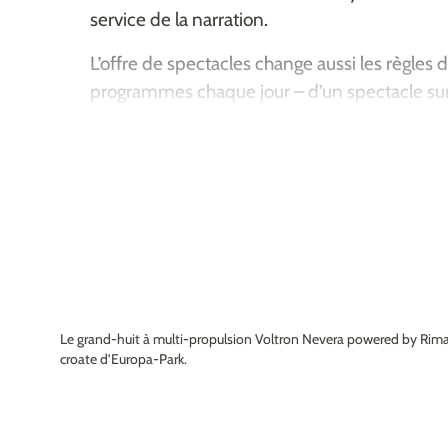
service de la narration.
L’offre de spectacles change aussi les règles 
programmes chaque jour – d’un spectacle sur 
sans parler des spectacles sur scène, des c
exclusives et d’un spectacle de cirque – tout 
une expérience diversifiée pour tous les grou
A Europa-Park, l’Europe n’est pas simplement
thème, elle est aussi célébrée lors de nombr
suisse, la fête allemande, à l’occasion de la ré
l’Alsace et beaucoup d’autres occasions per
traditions européennes.
Le grand-huit à multi-propulsion Voltron Nevera powered by Rima
La diversité du continent se reflète aussi sur
croate d’Europa-Park.
Qu’il s’agisse de crêpes françaises, de tapas
spécialités grecques – les restaurants thémat
garantissent un plaisir authentique.