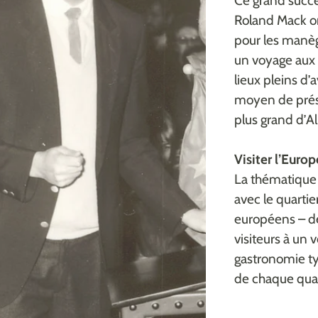
Ce grand succè
Roland Mack on
pour les manèg
un voyage aux E
lieux pleins 
moyen de présen
plus grand d’A
Visiter l’Europ
La thématique 
avec le quartie
européens – de 
visiteurs à un v
gastronomie ty
de chaque quar