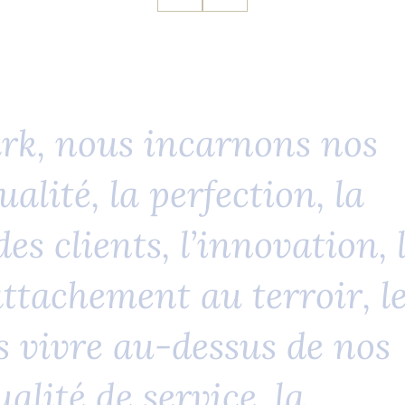
isiteurs d'Europa-Park –
 les accessoires ou les
onopoly Europa-Park, des
avid ou Leonardo créent
a
r
k
,
n
o
u
s
i
n
c
a
r
n
o
n
s
n
o
s
 parfaits souvenirs à
u
a
l
i
t
é
,
l
a
p
e
r
f
e
c
t
i
o
n
,
l
a
d
e
s
c
l
i
e
n
t
s
,
l
’
i
n
n
o
v
a
t
i
o
n
,
a
t
t
a
c
h
e
m
e
n
t
a
u
t
e
r
r
o
i
r
,
l
s
v
i
v
r
e
a
u
-
d
e
s
s
u
s
d
e
n
o
s
u
a
l
i
t
é
d
e
s
e
r
v
i
c
e
,
l
a