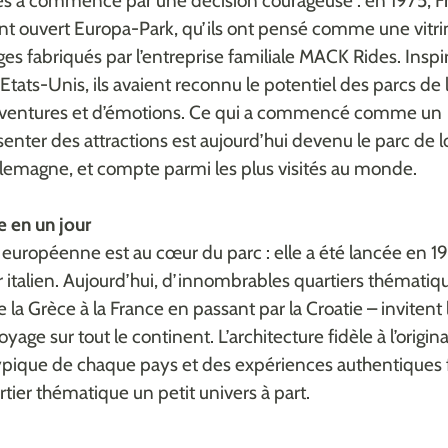
s a commencé par une décision courageuse : en 1975, F
t ouvert Europa-Park, qu’ils ont pensé comme une vitri
es fabriqués par l’entreprise familiale MACK Rides. Inspi
tats-Unis, ils avaient reconnu le potentiel des parcs de lo
d’aventures et d’émotions. Ce qui a commencé comme un
ter des attractions est aujourd’hui devenu le parc de loi
llemagne, et compte parmi les plus visités au monde.
e en un jour
européenne est au cœur du parc : elle a été lancée en 1
r italien. Aujourd’hui, d’innombrables quartiers thématiq
la Grèce à la France en passant par la Croatie – invitent 
oyage sur tout le continent. L’architecture fidèle à l’original
pique de chaque pays et des expériences authentiques 
tier thématique un petit univers à part.