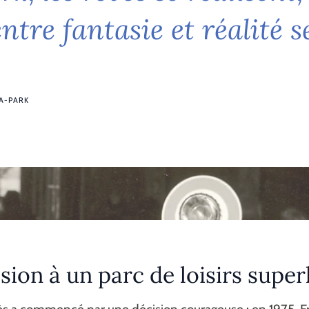
e
n
t
r
e
f
a
n
t
a
s
i
e
e
t
r
é
a
l
i
t
é
s
A-PARK
sion à un parc de loisirs superl