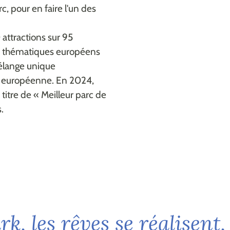
, pour en faire l'un des
attractions sur 95
rs thématiques européens
élange unique
re européenne. En 2024,
titre de « Meilleur parc de
.
a
r
k
,
l
e
s
r
ê
v
e
s
s
e
r
é
a
l
i
s
e
n
t
,