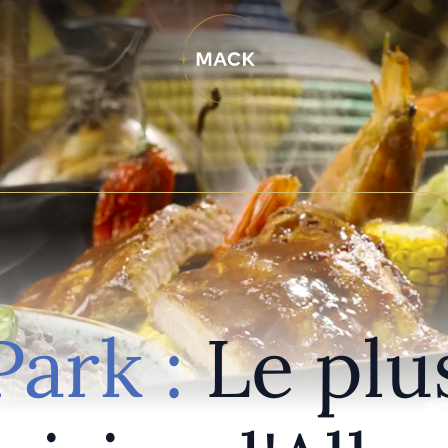
ark :
Le plu