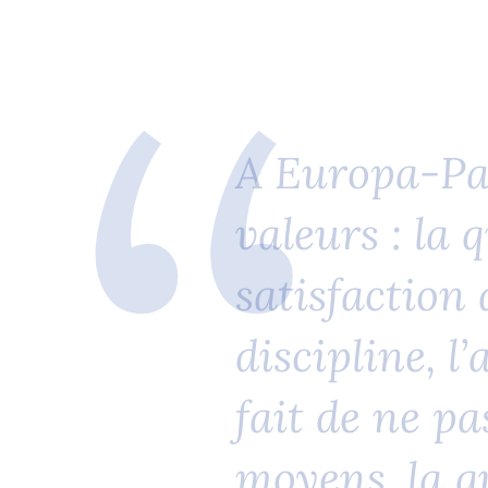
Des options shopping variées attendent les v
des petits souvenirs au textile en passant par
friandises. Des produits phares comme le M
collections limitées avec Coca-Cola, Camp D
A
E
u
r
o
p
a
-
P
une expérience shopping unique et offrent de
ramener chez soi !
v
a
l
e
u
r
s
:
l
a
q
s
a
t
i
s
f
a
c
t
i
o
n
d
i
s
c
i
p
l
i
n
e
,
l
’
f
a
i
t
d
e
n
e
p
a
m
o
y
e
n
s
,
l
a
q