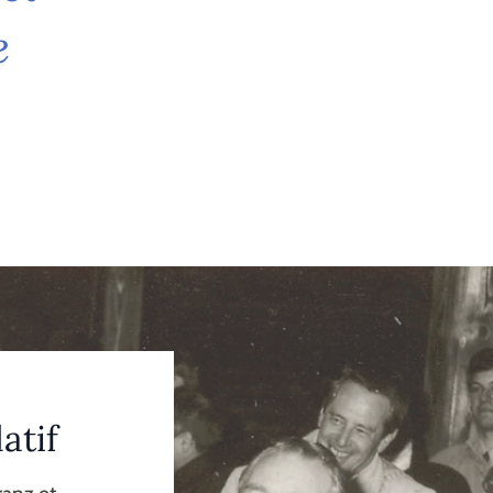
e
atif