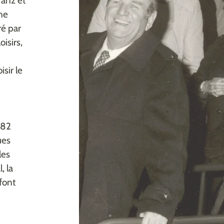
ranz et
ne
ré par
isirs,
sir le
982
ues
les
, la
font