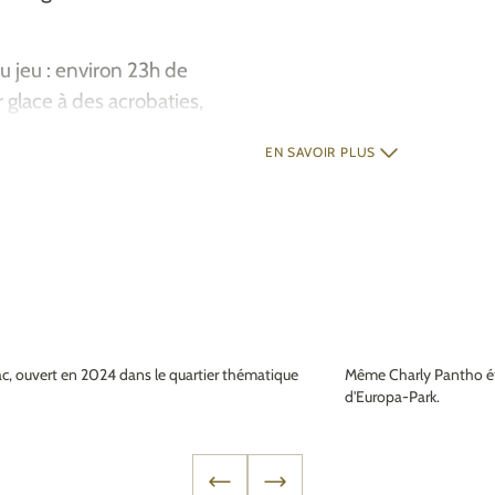
du jeu : environ 23h de
glace à des acrobaties,
omédies musicales
EN SAVOIR PLUS
cela fait d’Europa-Park
pes d’âges.
 mise à l’honneur dans le
eux évènements : la fête
unification, la journée de
mettent de donner vie aux
c, ouvert en 2024 dans le quartier thématique
Même Charly Pantho ét
 le plan gastronomique.
d'Europa-Park.
 espagnoles ou de
iques et les snacks