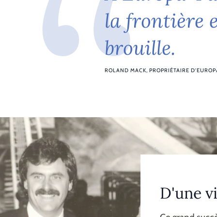
l
a
f
r
o
n
t
i
è
r
e
b
r
o
u
i
l
l
e
.
ROLAND MACK, PROPRIÉTAIRE D'EUROP
D'une vi