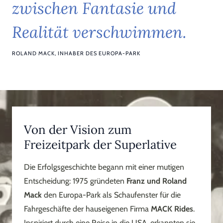
z
w
i
s
c
h
e
n
F
a
n
t
a
s
i
e
u
n
d
R
e
a
l
i
t
ä
t
v
e
r
s
c
h
w
i
m
m
e
n
.
ROLAND MACK, INHABER DES EUROPA-PARK
Von der Vision zum
Freizeitpark der Superlative
Die Erfolgsgeschichte begann mit einer mutigen
Entscheidung: 1975 gründeten
Franz und Roland
Mack
den Europa-Park als Schaufenster für die
Fahrgeschäfte der hauseigenen Firma
MACK Rides
.
Inspiriert durch eine Reise in die USA, erkannten sie