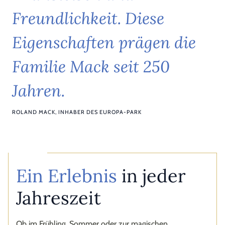
F
r
e
u
n
d
l
i
c
h
k
e
i
t
.
D
i
e
s
e
E
i
g
e
n
s
c
h
a
f
t
e
n
p
r
ä
g
e
n
d
i
e
F
a
m
i
l
i
e
M
a
c
k
s
e
i
t
2
5
0
J
a
h
r
e
n
.
ROLAND MACK, INHABER DES EUROPA-PARK
Ein Erlebnis
in jeder
Jahreszeit
Ob im Frühling, Sommer oder zur magischen