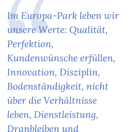
Genuss.
I
m
E
u
r
o
p
a
-
P
a
r
k
l
e
b
e
n
w
i
r
Im Europa-Park erwarten die Gäste vielfältige
Shoppingwelten – von kleinen Souvenirs bis hin zu Mode,
u
n
s
e
r
e
W
e
r
t
e
:
Q
u
a
l
i
t
ä
t
,
Accessoires und süßen Leckereien. Highlight-Produkte wie
Europa-Park Monopoly
, limitierte Kollektionen mit
Coca-
P
e
r
f
e
k
t
i
o
n
,
Cola, Camp David
oder
Leonardo
machen das
K
u
n
d
e
n
w
ü
n
s
c
h
e
e
r
f
ü
l
l
e
n
,
Einkaufserlebnis einzigartig und bieten perfekte
Erinnerungsstücke für zuhause!
I
n
n
o
v
a
t
i
o
n
,
D
i
s
z
i
p
l
i
n
,
B
o
d
e
n
s
t
ä
n
d
i
g
k
e
i
t
,
n
i
c
h
t
ü
b
e
r
d
i
e
V
e
r
h
ä
l
t
n
i
s
s
e
l
e
b
e
n
,
D
i
e
n
s
t
l
e
i
s
t
u
n
g
,
D
r
a
n
b
l
e
i
b
e
n
u
n
d