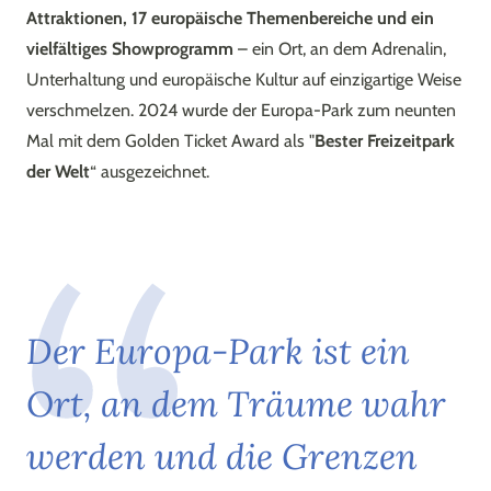
Attraktionen, 17 europäische Themenbereiche und ein
vielfältiges Showprogramm
– ein Ort, an dem Adrenalin,
Unterhaltung und europäische Kultur auf einzigartige Weise
verschmelzen. 2024 wurde der Europa-Park zum neunten
Mal mit dem Golden Ticket Award als "
Bester Freizeitpark
der Welt
“ ausgezeichnet.
D
e
r
E
u
r
o
p
a
-
P
a
r
k
i
s
t
e
i
n
O
r
t
,
a
n
d
e
m
T
r
ä
u
m
e
w
a
h
r
w
e
r
d
e
n
u
n
d
d
i
e
G
r
e
n
z
e
n