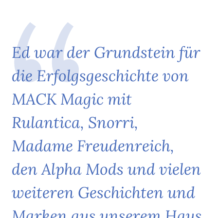
E
d
w
a
r
d
e
r
G
r
u
n
d
s
t
e
i
n
f
ü
r
d
i
e
E
r
f
o
l
g
s
g
e
s
c
h
i
c
h
t
e
v
o
n
M
A
C
K
M
a
g
i
c
m
i
t
R
u
l
a
n
t
i
c
a
,
S
n
o
r
r
i
,
M
a
d
a
m
e
F
r
e
u
d
e
n
r
e
i
c
h
,
d
e
n
A
l
p
h
a
M
o
d
s
u
n
d
v
i
e
l
e
n
w
e
i
t
e
r
e
n
G
e
s
c
h
i
c
h
t
e
n
u
n
d
M
a
r
k
e
n
a
u
s
u
n
s
e
r
e
m
H
a
u
s
.