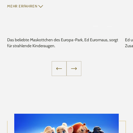
Über die Jahre ist Ed nicht nur gewachsen, sondern hat
MEHR ERFAHREN
auch treue Freunde an seiner Seite bekommen. Edda
Euromausi, charmant und mutig, ist die perfekte Begleiterin
für Ed und erlebt mit ihm spannende Abenteuer.
Louis der Hahn bringt mit seiner temperamentvollen Art
Das beliebte Maskottchen des Europa-Park, Ed Euromaus, sorgt
Ed u
für strahlende Kinderaugen.
Zusa
französisches Flair und eine große Portion Humor ins
Team. Böckli der Steinbock verkörpert
Durchhaltevermögen und Treue, während Olli Eurofant mit
seinem großen Herzen stets für seine Freunde da ist und
neue Entdeckungen liebt.
Gemeinsam bilden Ed, Edda und ihre Freunde das Herz
des Europa-Park Maskottchen-Teams. Ob in Shows,
Paraden oder interaktiven Erlebnissen – sie schaffen es
immer wieder, Besucher jeden Alters zu begeistern und
ihnen ein Lächeln ins Gesicht zu zaubern.