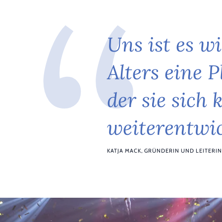
U
n
s
i
s
t
e
s
w
i
A
l
t
e
r
s
e
i
n
e
P
d
e
r
s
i
e
s
i
c
h
w
e
i
t
e
r
e
n
t
w
i
KATJA MACK, GRÜNDERIN UND LEITERI