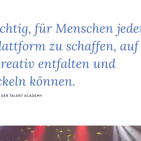
c
h
t
i
g
,
f
ü
r
M
e
n
s
c
h
e
n
j
e
d
e
l
a
t
t
f
o
r
m
z
u
s
c
h
a
f
f
e
n
,
a
u
f
k
r
e
a
t
i
v
e
n
t
f
a
l
t
e
n
u
n
d
c
k
e
l
n
k
ö
n
n
e
n
.
N DER TALENT ACADEMY