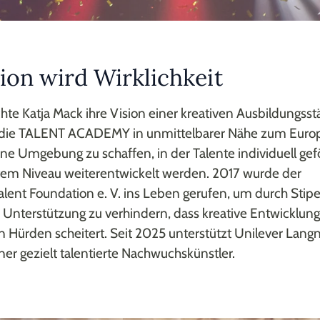
sion wird Wirklichkeit
chte Katja Mack ihre Vision einer kreativen Ausbildungsst
 die TALENT ACADEMY in unmittelbarer Nähe zum Euro
 eine Umgebung zu schaffen, in der Talente individuell gef
tem Niveau weiterentwickelt werden. 2017 wurde der
alent Foundation e. V. ins Leben gerufen, um durch Stip
e Unterstützung zu verhindern, dass kreative Entwicklung
en Hürden scheitert. Seit 2025 unterstützt Unilever Lang
tner gezielt talentierte Nachwuchskünstler.