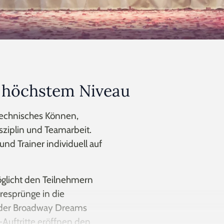
f höchstem Niveau
echnisches Können,
sziplin und Teamarbeit.
nd Trainer individuell auf
glicht den Teilnehmern
eresprünge in die
 der Broadway Dreams
Auftritte eröffnen den