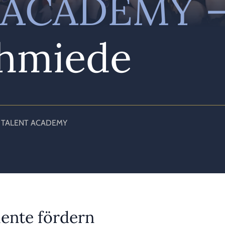
 ACADEMY 
chmiede
TALENT ACADEMY
alente fördern