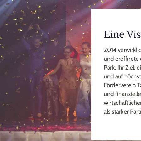
Eine Vi
2014 verwirkli
und eröffnete
Park. Ihr Ziel:
und auf höchs
Förderverein T
und finanziell
wirtschaftlich
als starker Par