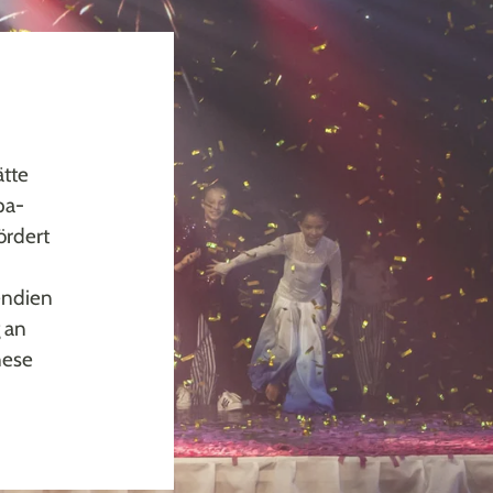
ätte
pa-
ördert
endien
 an
nese