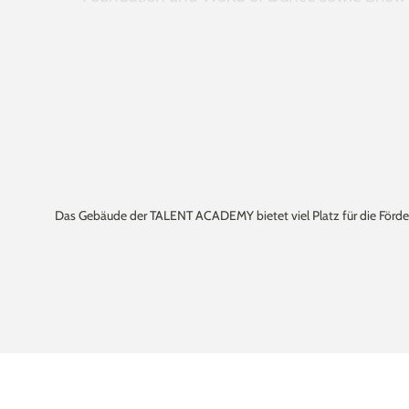
Talenten praktische Bühnenerfahrung und int
Vielfalt in fünf kreativen Bereichen
Das Kursangebot umfasst fünf zentrale Berei
Dance: Von Ballett über Hip-Hop bis Musi
Acrobatics: Aerial Acrobatics, Jonglage, 
Partnerakrobatik
Das Gebäude der TALENT ACADEMY bietet viel Platz für die Förd
Music: Vocal Coaching, DJ School, E-Piano
Art: Creative Painting, Cartoon Design, Sk
Mindset: Coaching für Auftrittsgruppen, Vo
Persönlichkeiten