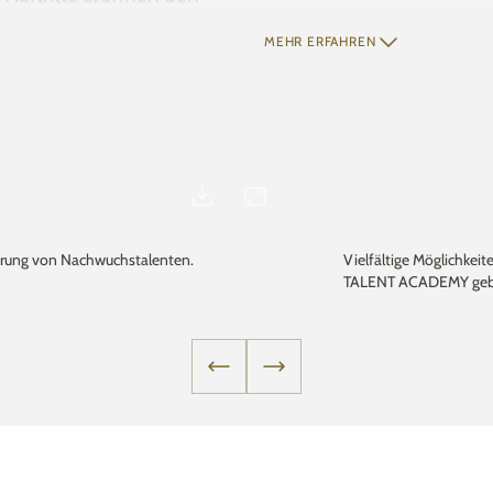
ernationale Perspektiven.
MEHR ERFAHREN
che:
cal Dance Theatre
Handstand- und
erung von Nachwuchstalenten.
Vielfältige Möglichkei
, Geige und Gitarre
TALENT ACADEMY geb
etching & Acting
rträge inspirierender