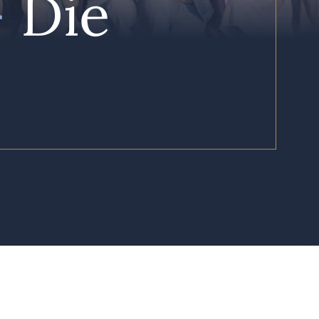
–
Die