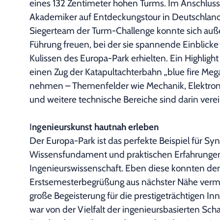
eines 132 Zentimeter hohen Turms. Im Anschluss
Akademiker auf Entdeckungstour in Deutschlands
Siegerteam der Turm-Challenge konnte sich auß
Führung freuen, bei der sie spannende Einblicke
Kulissen des Europa-Park erhielten. Ein Highligh
einen Zug der Katapultachterbahn „blue fire Meg
nehmen – Themenfelder wie Mechanik, Elektroni
und weitere technische Bereiche sind darin verei
I
ngenieurskunst hautnah erleben
Der Europa-Park ist das perfekte Beispiel für S
Wissensfundament und praktischen Erfahrungen
Ingenieurswissenschaft. Eben diese konnten d
Erstsemesterbegrüßung aus nächster Nähe vermi
große Begeisterung für die prestigeträchtigen 
war von der Vielfalt der ingenieursbasierten Sch