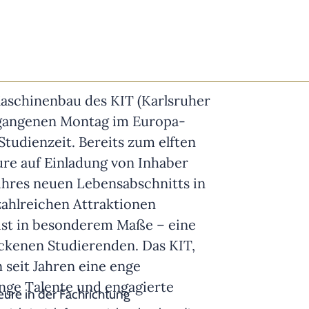
Maschinenbau des KIT (Karlsruher
ergangenen Montag im Europa-
Studienzeit. Bereits zum elften
re auf Einladung von Inhaber
 ihres neuen Lebensabschnitts in
zahlreichen Attraktionen
ist in besonderem Maße – eine
ackenen Studierenden. Das KIT,
seit Jahren eine enge
nge Talente und engagierte
ure in der Fachrichtung