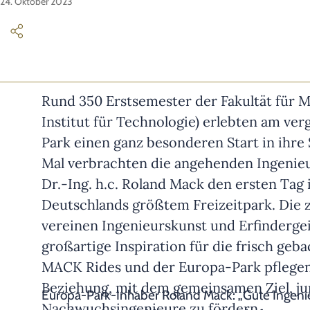
24. Oktober 2023
Rund 350 Erstsemester der Fakultät für 
Institut für Technologie) erlebten am v
Park einen ganz besonderen Start in ihre 
Mal verbrachten die angehenden Ingenieu
Dr.-Ing. h.c. Roland Mack den ersten Tag
Deutschlands größtem Freizeitpark. Die 
vereinen Ingenieurskunst und Erfinderge
großartige Inspiration für die frisch geb
MACK Rides und der Europa-Park pflegen 
Beziehung, mit dem gemeinsamen Ziel, ju
Europa-Park-Inhaber Roland Mack: „Gute Ingenie
Nachwuchsingenieure zu fördern.