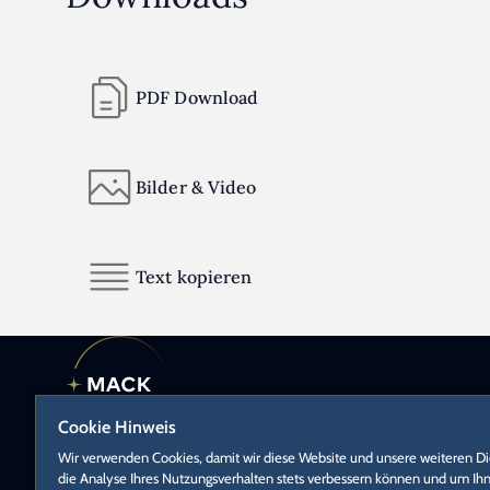
PDF Download
Bilder & Video
Text kopieren
Cookie Hinweis
Europa-Park GmbH & Co Mack KG
Wir verwenden Cookies, damit wir diese Website und unsere weiteren D
die Analyse Ihres Nutzungsverhalten stets verbessern können und um Ih
Europa-Park-Straße 2