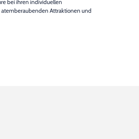
 bei ihren individuellen
0 atemberaubenden Attraktionen und
hen Studienstart im Europa-Park
Erst stellten di
auf Achterbahn 