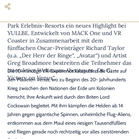
Ab sofort erwartet die Besucher des Europa-
Park Erlebnis-Resorts ein neues Highlight bei
YULLBE. Entwickelt von MACK One und VR
Coaster in Zusammenarbeit mit dem
fünffachen Oscar-Preisträger Richard Taylor
(u.a. „Der Herr der Ringe“, „Avatar“) und Artist
Greg Broadmore bestreiten die Teilnehmer das
interaktive Weltraum-Abenteuer „Dr. G. –
Die 10-minütige VR-Experience katapultiert die Gäste auf
Victory on Venus“.
den Planeten Venus, wo zu Beginn des 20- Jahrhunderts
Krieg zwischen den Nationen der Erde um Kolonien
herrscht. Ihre Ankunft wird durch den Briten Lord
Cockswain begleitet. Mit ihm kämpfen die Helden ab 14
Jahren gegen gigantische Spinnen, unheimliche Flug-Aliens,
entkommen aus dem Maul eines riesigen Tausendfüßlers
und fliegen gerade noch rechtzeitig vor alles zerstörenden