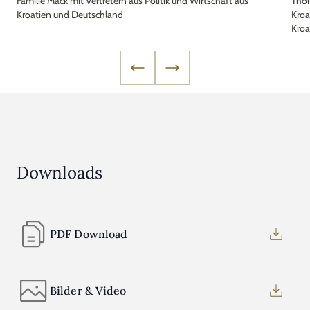
Familie Mack mit Vertretern aus Politik und Wirtschaft aus
Thom
Kroatien und Deutschland
Kroa
Kroa
(Bot
Sabli
Downloads
PDF Download
Bilder & Video