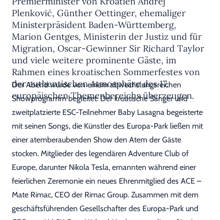
Premierminister von Kroatien Andrej
Plenković, Günther Oettinger, ehemaliger
Ministerpräsident Baden-Württemberg,
Marion Gentges, Ministerin der Justiz und für
Migration, Oscar-Gewinner Sir Richard Taylor
und viele weitere prominente Gäste, im
Rahmen eines kroatischen Sommerfestes von
der authentischen Atmosphäre des 17.
Der Abend wurde von einem abwechslungsreichen
europäischen Themenbereichs überzeugen.
Showprogramm begleitet: Der kroatische Sänger und
zweitplatzierte ESC-Teilnehmer Baby Lasagna begeisterte
mit seinen Songs, die Künstler des Europa-Park ließen mit
einer atemberaubenden Show den Atem der Gäste
stocken. Mitglieder des legendären Adventure Club of
Europe, darunter Nikola Tesla, ernannten während einer
feierlichen Zeremonie ein neues Ehrenmitglied des ACE –
Mate Rimac, CEO der Rimac Group. Zusammen mit dem
geschäftsführenden Gesellschafter des Europa-Park und