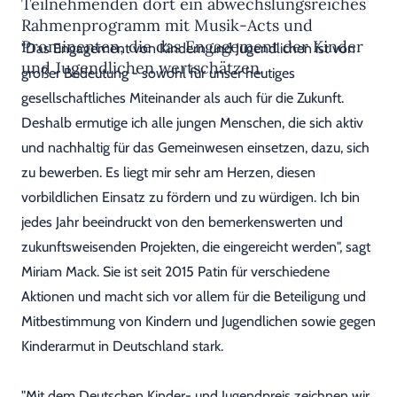
Teilnehmenden dort ein abwechslungsreiches
Rahmenprogramm mit Musik-Acts und
Prominenten, die das Engagement der Kinder
"Das Engagement von Kindern und Jugendlichen ist von
und Jugendlichen wertschätzen.
großer Bedeutung - sowohl für unser heutiges
gesellschaftliches Miteinander als auch für die Zukunft.
Deshalb ermutige ich alle jungen Menschen, die sich aktiv
und nachhaltig für das Gemeinwesen einsetzen, dazu, sich
zu bewerben. Es liegt mir sehr am Herzen, diesen
vorbildlichen Einsatz zu fördern und zu würdigen. Ich bin
jedes Jahr beeindruckt von den bemerkenswerten und
zukunftsweisenden Projekten, die eingereicht werden", sagt
Miriam Mack. Sie ist seit 2015 Patin für verschiedene
Aktionen und macht sich vor allem für die Beteiligung und
Mitbestimmung von Kindern und Jugendlichen sowie gegen
Kinderarmut in Deutschland stark.
"Mit dem Deutschen Kinder- und Jugendpreis zeichnen wir