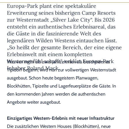
Europa-Park plant eine spektakuläre
Erweiterung seines bisherigen Camp Resorts
zur Westernstadt „Silver Lake City“. Bis 2026
entsteht ein authentisches Erlebnisareal, das
die Gäste in die faszinierende Welt des
legendären Wilden Westens eintauchen lässt.
„So heißt der gesamte Bereich, der eine eigene
Erlebniswelt mit einem kompletten
Westerngefühl schafft“, erklärt Europa-Park
Was vor mehr als zwei Jahrzehnten als bescheidenes
Inhaber Roland Mack.
Tipidorf begann, wird nun zur vollwertigen Westernstadt
ausgebaut. Schon heute begeistern Planwagen,
Blockhütten, Tipizelte und Lagerfeuerplätze die Gäste. In
den kommenden Jahren werden die authentischen
Angebote weiter ausgebaut.
Einzigartiges Western-Erlebnis mit neuer Infrastruktur
Die zusätzlichen Western Houses (Blockhütten), neue