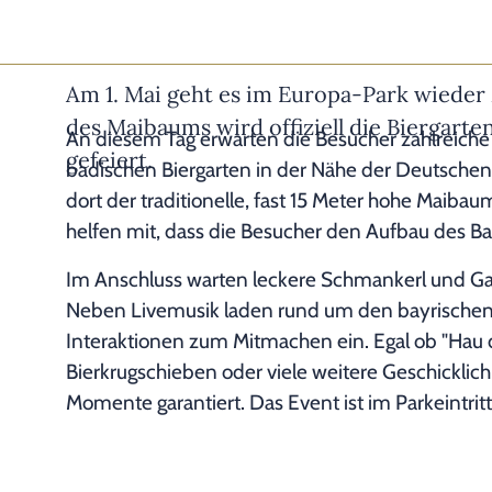
Am 1. Mai geht es im Europa-Park wieder 
des Maibaums wird offiziell die Biergarte
An diesem Tag erwarten die Besucher zahlreiche
gefeiert.
badischen Biergarten in der Nähe der Deutschen 
dort der traditionelle, fast 15 Meter hohe Maiba
helfen mit, dass die Besucher den Aufbau des Ba
Im Anschluss warten leckere Schmankerl und G
Neben Livemusik laden rund um den bayrischen B
Interaktionen zum Mitmachen ein. Egal ob "Hau d
Bierkrugschieben oder viele weitere Geschicklich
Momente garantiert. Das Event ist im Parkeintritt 