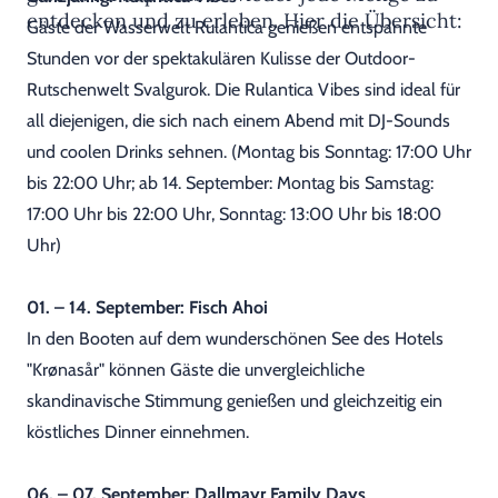
entdecken und zu erleben. Hier die Übersicht:
Gäste der Wasserwelt Rulantica genießen entspannte
Stunden vor der spektakulären Kulisse der Outdoor-
Rutschenwelt Svalgurok. Die Rulantica Vibes sind ideal für
all diejenigen, die sich nach einem Abend mit DJ-Sounds
und coolen Drinks sehnen. (Montag bis Sonntag: 17:00 Uhr
bis 22:00 Uhr; ab 14. September: Montag bis Samstag:
17:00 Uhr bis 22:00 Uhr, Sonntag: 13:00 Uhr bis 18:00
Uhr)
01. – 14. September: Fisch Ahoi
In den Booten auf dem wunderschönen See des Hotels
"Krønasår" können Gäste die unvergleichliche
skandinavische Stimmung genießen und gleichzeitig ein
köstliches Dinner einnehmen.
06. – 07. September: Dallmayr Family Days