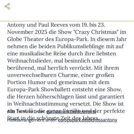
Bereits zum vierten Mal präsentieren Ross
Antony und Paul Reeves vom 19. bis 23.
November 2025 die Show "Crazy Christmas" im
Globe Theater des Europa-Park. In diesem Jahr
nehmen die beiden Publikumslieblinge mit auf
eine musikalische Reise durch ihre liebsten
Weihnachtslieder, mal besinnlich und
berührend, mal herrlich verrückt. Mit ihrem
unverwechselbaren Charme, einer großen
Portion Humor und gemeinsam mit dem
Europa-Park Showballett entsteht eine Show,
die Herzen höherschlagen lässt und garantiert
in Weihnachtsstimmung versetzt. Die Show ist
ein Fest für die ganze Familie und der perfekte
Alle Termine unter:
europapark.de/de/events
Start in die schönste Zeit des Jahres.
Hotelarrangement unter:
europapark.de/de/rossantony