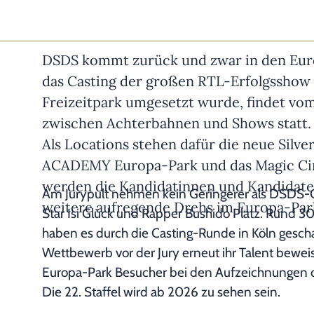
DSDS kommt zurück und zwar in den Eur
das Casting der großen RTL-Erfolgsshow
Freizeitpark umgesetzt wurde, findet vom 
zwischen Achterbahnen und Shows statt.
Als Locations stehen dafür die neue Silve
ACADEMY Europa-Park und das Magic Cin
werden die Kandidatinnen und Kandidate
Am Jurypult nehmen kein Geringerer als DSDS-C
weitere aufregende Drehs im Europa-Par
Star Isi Glück und Rapper Bushido Platz. Rund 
haben es durch die Casting-Runde in Köln gesch
Wettbewerb vor der Jury erneut ihr Talent bewei
Europa-Park Besucher bei den Aufzeichnungen d
Die 22. Staffel wird ab 2026 zu sehen sein.