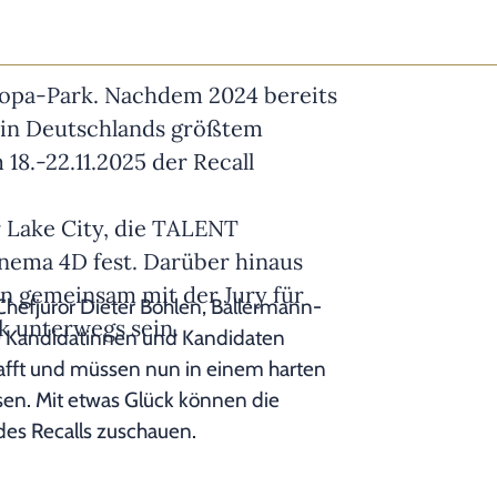
opa-Park. Nachdem 2024 bereits
 in Deutschlands größtem
18.-22.11.2025 der Recall
r Lake City, die TALENT
ema 4D fest. Darüber hinaus
n gemeinsam mit der Jury für
hefjuror Dieter Bohlen, Ballermann-
k unterwegs sein.
30 Kandidatinnen und Kandidaten
afft und müssen nun in einem harten
sen. Mit etwas Glück können die
es Recalls zuschauen.