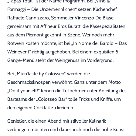
„Tapas Total“ ist der Name Programm. Bei „Vino &
Formaggi – Die Unzertrennlichen“ setzen Küchenchef
Raffaele Cannizzaro, Sommelier Vincenzo De Biase
gemeinsam mit Affineur Eros Buratti die Käsespezialitäten
aus dem Piemont gekonnt in Szene. Wer noch mehr
Rotwein kosten möchte, ist bei „In Nome del Barolo – Das
Weinevent“ richtig aufgehoben. Bei einem exquisiten 5-
Gänge-Menü steht der Weingenuss im Vordergrund.
Bei „Mix’n‘taste by Colosseo” werden die
Geschmacksknospen verwöhnt. Ganz unter dem Motto
„Do it yourself!“ lernen die Teilnehmer unter Anleitung des
Barteams der „Colosseo Bar“ tolle Tricks und Kniffe, um
den eigenen Cocktail zu kreieren.
Genießer, die einen Abend mit stilvoller Kulinarik
verbringen möchten und dabei auch noch die hohe Kunst