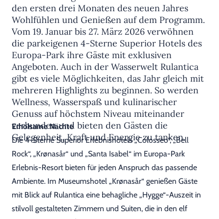
den ersten drei Monaten des neuen Jahres
Wohlfühlen und Genießen auf dem Programm.
Vom 19. Januar bis 27. März 2026 verwöhnen
die parkeigenen 4-Sterne Superior Hotels des
Europa-Park ihre Gäste mit exklusiven
Angeboten. Auch in der Wasserwelt Rulantica
gibt es viele Möglichkeiten, das Jahr gleich mit
mehreren Highlights zu beginnen. So werden
Wellness, Wasserspaß und kulinarischer
Genuss auf höchstem Niveau miteinander
verbunden und bieten den Gästen die
Erholsame Nächte
Gelegenheit, Kraft und Energie zu tanken.
Die 4-Sterne Superior Erlebnishotels „Colosseo“, „Bell
Rock“, „Krønasår“ und „Santa Isabel“ im Europa-Park
Erlebnis-Resort bieten für jeden Anspruch das passende
Ambiente. Im Museumshotel „Krønasår“ genießen Gäste
mit Blick auf Rulantica eine behagliche „Hygge“-Auszeit in
stilvoll gestalteten Zimmern und Suiten, die in den elf