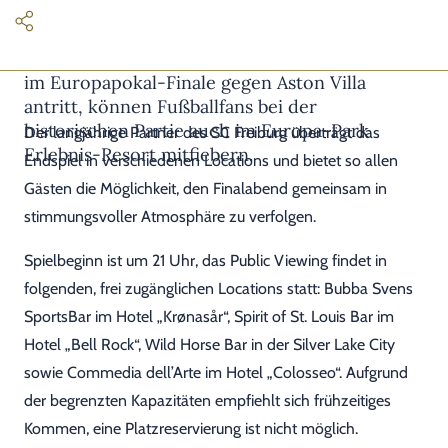
Wenn der SC Freiburg am Mittwoch, 20. Mai,
im Europapokal-Finale gegen Aston Villa
antritt, können Fußballfans bei der
historischen Partie auch im Europa-Park
Der langjährige Partner des SC Freiburg überträgt das
Erlebnis-Resort mitfiebern.
Endspiel in verschiedenen Locations und bietet so allen
Gästen die Möglichkeit, den Finalabend gemeinsam in
stimmungsvoller Atmosphäre zu verfolgen.
Spielbeginn ist um 21 Uhr, das Public Viewing findet in
folgenden, frei zugänglichen Locations statt: Bubba Svens
SportsBar im Hotel „Krønasår“, Spirit of St. Louis Bar im
Hotel „Bell Rock“, Wild Horse Bar in der Silver Lake City
sowie Commedia dell’Arte im Hotel „Colosseo“. Aufgrund
der begrenzten Kapazitäten empfiehlt sich frühzeitiges
Kommen, eine Platzreservierung ist nicht möglich.