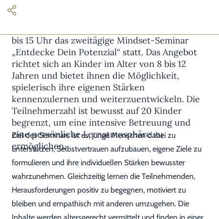
Am 20. und 21. Juni findet deshalb jeweils von 9
bis 15 Uhr das zweitägige Mindset-Seminar
„Entdecke Dein Potenzial“ statt. Das Angebot
richtet sich an Kinder im Alter von 8 bis 12
Jahren und bietet ihnen die Möglichkeit,
spielerisch ihre eigenen Stärken
kennenzulernen und weiterzuentwickeln. Die
Teilnehmerzahl ist bewusst auf 20 Kinder
begrenzt, um eine intensive Betreuung und
eine persönliche Lernatmosphäre zu
Ziel des Seminars ist es, junge Menschen dabei zu
ermöglichen.
unterstützen, Selbstvertrauen aufzubauen, eigene Ziele zu
formulieren und ihre individuellen Stärken bewusster
wahrzunehmen. Gleichzeitig lernen die Teilnehmenden,
Herausforderungen positiv zu begegnen, motiviert zu
bleiben und empathisch mit anderen umzugehen. Die
Inhalte werden altersgerecht vermittelt und finden in einer