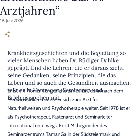
Arztjahren“
19. Juni 2026
Ungezählte Lebens- und
Krankheitsgeschichten und die Begleitung so
vieler Menschen haben Dr. Rüdiger Dahlke
geprägt. Und die Lehren, die er daraus zieht,
seine Gedanken, seine Prinzipien, die das
Leben und so auch die Gesundheit ausmachen,
teilt er in Vorträgen, Seminaren und
Er ist ein Pionier der Ganzheitsmedizin, denn nach dem
Erlebniswochen mit.
Medizinstudium bildete er sich zum Arzt für
Naturheilweisen und Psychotherapie weiter. Seit 1978 ist er
als Psychotherapeut, Fastenarzt und Seminarleiter
international unterwegs. Er ist Mitbegründer des
Seminarzentrums TamanGa in der Südsteiermark und