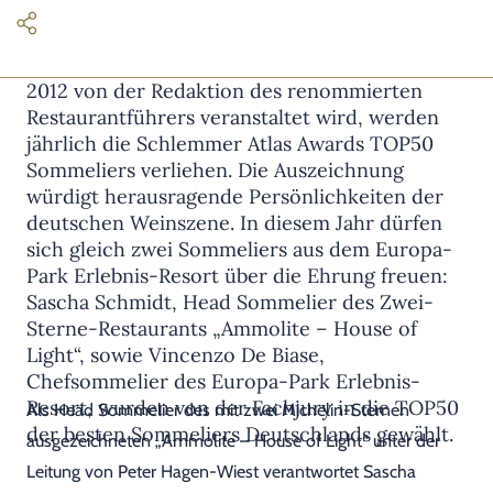
Beim Schlemmer Atlas Branchentreff, der seit
2012 von der Redaktion des renommierten
Restaurantführers veranstaltet wird, werden
jährlich die Schlemmer Atlas Awards TOP50
Sommeliers verliehen. Die Auszeichnung
würdigt herausragende Persönlichkeiten der
deutschen Weinszene. In diesem Jahr dürfen
sich gleich zwei Sommeliers aus dem Europa-
Park Erlebnis-Resort über die Ehrung freuen:
Sascha Schmidt, Head Sommelier des Zwei-
Sterne-Restaurants „Ammolite – House of
Light“, sowie Vincenzo De Biase,
Chefsommelier des Europa-Park Erlebnis-
Resort, wurden von der Fachjury in die TOP50
Als Head Sommelier des mit zwei Michelin-Sternen
der besten Sommeliers Deutschlands gewählt.
ausgezeichneten „Ammolite – House of Light“ unter der
Leitung von Peter Hagen-Wiest verantwortet Sascha