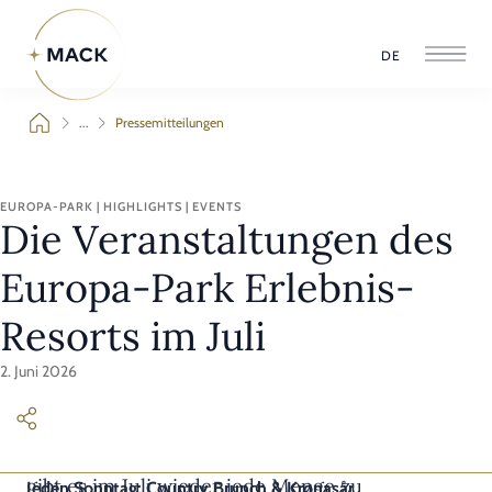
DE
...
Pressemitteilungen
EUROPA-PARK | HIGHLIGHTS | EVENTS
Die Veranstaltungen des
Europa-Park Erlebnis-
Resorts im Juli
2. Juni 2026
Rund um Deutschlands größten Freizeitpark
gibt es im Juli wieder jede Menge zu
Jeden Sonntag: Country Brunch & Krønasår