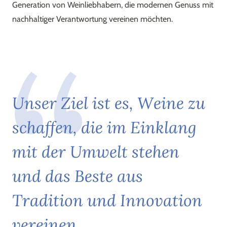
Generation von Weinliebhabern, die modernen Genuss mit
nachhaltiger Verantwortung vereinen möchten.
U
n
s
e
r
Z
i
e
l
i
s
t
e
s
,
W
e
i
n
e
z
u
s
c
h
a
f
f
e
n
,
d
i
e
i
m
E
i
n
k
l
a
n
g
m
i
t
d
e
r
U
m
w
e
l
t
s
t
e
h
e
n
u
n
d
d
a
s
B
e
s
t
e
a
u
s
T
r
a
d
i
t
i
o
n
u
n
d
I
n
n
o
v
a
t
i
o
n
v
e
r
e
i
n
e
n
.